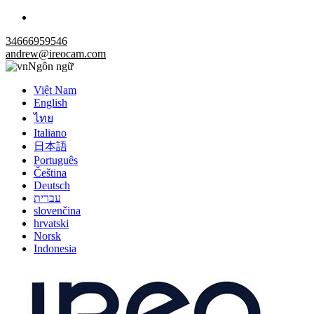
34666959546
andrew@ireocam.com
Ngôn ngữ
Việt Nam
English
ไทย
Italiano
日本語
Português
Čeština
Deutsch
עברית
slovenčina
hrvatski
Norsk
Indonesia