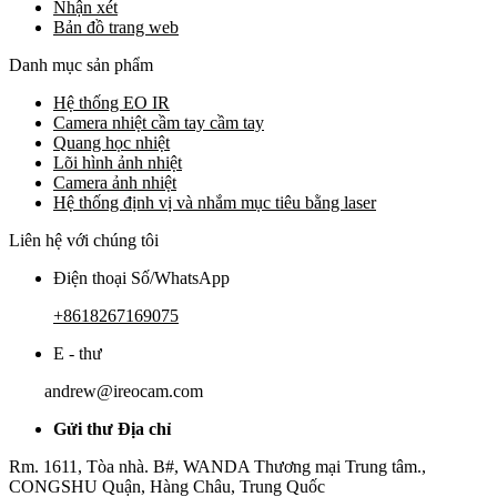
Nhận xét
Bản đồ trang web
Danh mục sản phẩm
Hệ thống EO IR
Camera nhiệt cầm tay cầm tay
Quang học nhiệt
Lõi hình ảnh nhiệt
Camera ảnh nhiệt
Hệ thống định vị và nhắm mục tiêu bằng laser
Liên hệ với chúng tôi
Điện thoại Số/WhatsApp
+8618267169075
E - thư
andrew@ireocam.com
Gửi thư Địa chỉ
Rm. 1611, Tòa nhà. B#, WANDA Thương mại Trung tâm.,
CONGSHU Quận, Hàng Châu, Trung Quốc