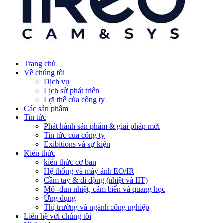
Trang chủ
Về chúng tôi
Dịch vụ
Lịch sử phát triển
Lợi thế của công ty
Các sản phẩm
Tin tức
Phát hành sản phẩm & giải pháp mới
Tin tức của công ty
Exibitions và sự kiện
Kiến thức
kiến thức cơ bản
Hệ thống và máy ảnh EO/IR
Cầm tay & di động (nhiệt và IIT)
Mô -đun nhiệt, cảm biến và quang học
Ứng dụng
Thị trường và ngành công nghiệp
Liên hệ với chúng tôi