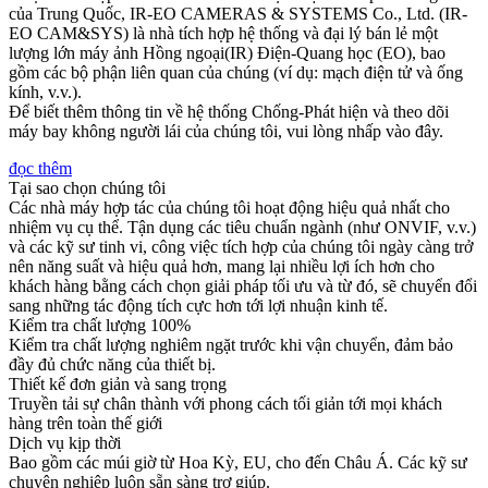
của Trung Quốc, IR-EO CAMERAS & SYSTEMS Co., Ltd. (IR-
EO CAM&SYS) là nhà tích hợp hệ thống và đại lý bán lẻ một
lượng lớn máy ảnh Hồng ngoại(IR) Điện-Quang học (EO), bao
gồm các bộ phận liên quan của chúng (ví dụ: mạch điện tử và ống
kính, v.v.).
Để biết thêm thông tin về hệ thống Chống-Phát hiện và theo dõi
máy bay không người lái của chúng tôi, vui lòng nhấp vào đây.
đọc thêm
Tại sao chọn chúng tôi
Các nhà máy hợp tác của chúng tôi hoạt động hiệu quả nhất cho
nhiệm vụ cụ thể. Tận dụng các tiêu chuẩn ngành (như ONVIF, v.v.)
và các kỹ sư tinh vi, công việc tích hợp của chúng tôi ngày càng trở
nên năng suất và hiệu quả hơn, mang lại nhiều lợi ích hơn cho
khách hàng bằng cách chọn giải pháp tối ưu và từ đó, sẽ chuyển đổi
sang những tác động tích cực hơn tới lợi nhuận kinh tế.
Kiểm tra chất lượng 100%
Kiểm tra chất lượng nghiêm ngặt trước khi vận chuyển, đảm bảo
đầy đủ chức năng của thiết bị.
Thiết kế đơn giản và sang trọng
Truyền tải sự chân thành với phong cách tối giản tới mọi khách
hàng trên toàn thế giới
Dịch vụ kịp thời
Bao gồm các múi giờ từ Hoa Kỳ, EU, cho đến Châu Á. Các kỹ sư
chuyên nghiệp luôn sẵn sàng trợ giúp.