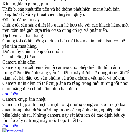
Kinh nghiệm phong phú
Thiết bị sản xuất tiên tiến và hệ thống phát hiện, mạng lưới bán
hàng hợp lý và kỹ thuật viên chuyên nghiệp.
Đối tác đáng tin cậy
chúng tôi sẵn sàng thiết lập quan hệ hợp tác với các khách hàng mới
trên toàn thế giới dựa trên cơ sở cùng có lợi và phát triển.
Dịch vụ sau bán hàng
Chúng tôi có hệ thống dịch vụ hậu mãi hoàn chỉnh nên bạn có thể
yên tâm mua hàng
Dự án tùy chỉnh riêng của nhóm
Thành công
Dự án
Camera nhìn đêm
Camera quan sát ban đêm là camera cho phép hiển thị hình ảnh
trong điều kiện ánh sáng yếu. Thiết bị này được sử dụng rộng rãi để
giám sát bãi đậu xe, văn phòng và trông chừng vật nuôi và trẻ em.
Camera nhìn đêm có thể chụp ảnh rõ ràng trong môi trường tối nhờ
chức năng điều chỉnh tầm nhìn ban đêm.
đọc thêm
Camera chụp ảnh nhiệt
Camera chụp ảnh nhiệt là một trong những công cụ bảo trì dự đoán
quan trọng nhất được sử dụng trong các ngành công nghiệp chế
biến khác nhau. Những camera này rất hữu ích để xác định bất kỳ
lỗi nào xảy ra trong máy móc hoặc thiết bị.
đọc thêm